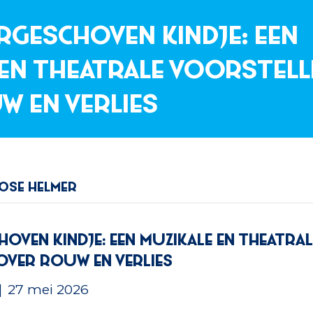
rgeschoven kindje: Een
 en theatrale voorstell
w en verlies
ose Helmer
oven kindje: Een muzikale en theatral
over rouw en verlies
|
27 mei 2026