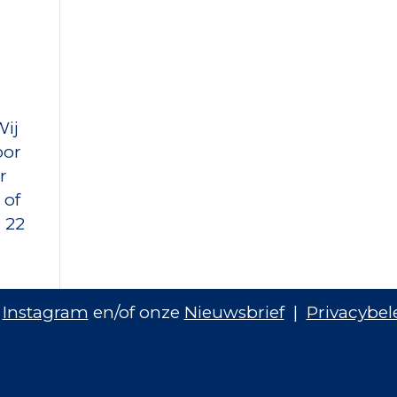
Wij
oor
r
 of
 22
,
Instagram
en/of onze
Nieuwsbrief
|
Privacybel