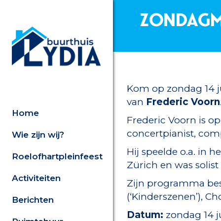
Zondagma
Kom op zondag 14 jun
van
Frederic Voorn
Home
Frederic Voorn is op
concertpianist, comp
Wie zijn wij?
Hij speelde o.a. in
Roelofhartpleinfeest
Zürich en was solist 
Activiteiten
Zijn programma bes
(‘Kinderszenen’), Ch
Berichten
Datum:
zondag 14 j