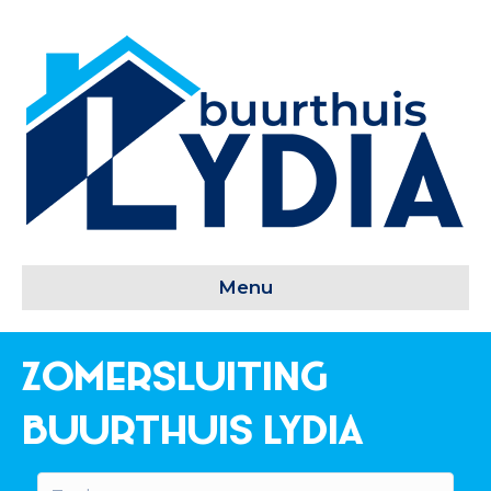
Menu
Zomersluiting
Buurthuis Lydia