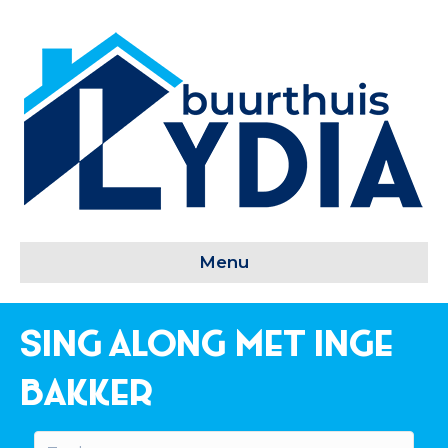
Menu
Sing Along met Inge
Bakker