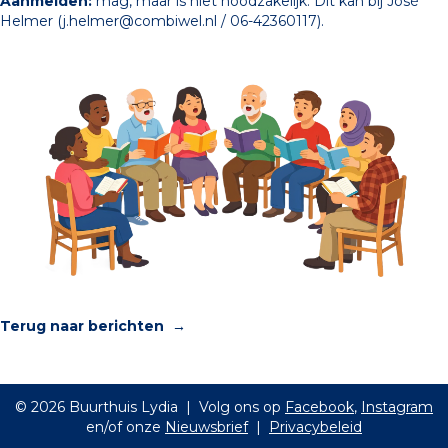
Aanmelden:
mag, maar is niet noodzakelijk. Dit kan bij José
Helmer (j.helmer@combiwel.nl / 06-42360117).
Terug naar berichten
→
© 2026 Buurthuis Lydia | Volg ons op
Facebook
,
Instagram
en/of onze
Nieuwsbrief
|
Privacybeleid