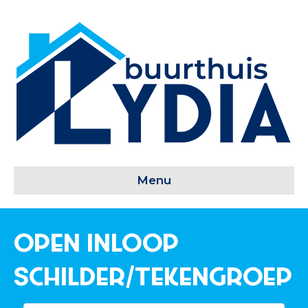
Menu
Open Inloop
schilder/tekengroep